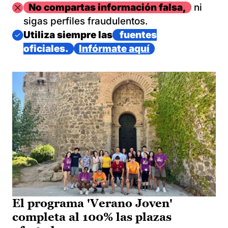
Imagen
No compartas información falsa,
ni
sigas perfiles fraudulentos.
Imagen
Utiliza siempre las
fuentes
oficiales.
Infórmate aquí
El programa 'Verano Joven'
completa al 100% las plazas