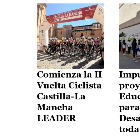
Comienza la II
Impu
Vuelta Ciclista
proy
Castilla-La
Edu
Mancha
para
LEADER
Desa
toda