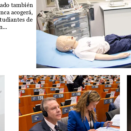
iado también
enca acogerá,
studiantes de
...