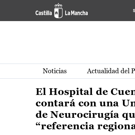
Actualidad de la región de 
Pasar al contenido principal
Noticias
Actualidad del 
El Hospital de Cue
contará con una U
de Neurocirugía qu
“referencia region