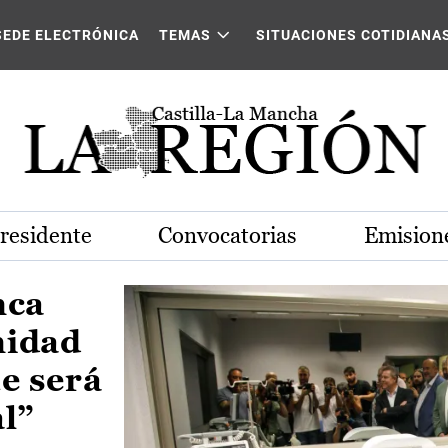
Castilla-La Mancha
SEDE ELECTRÓNICA
TEMAS
SITUACIONES COTIDIANA
Presidente
Convocatorias
Emisione
nca
nidad
e será
al”