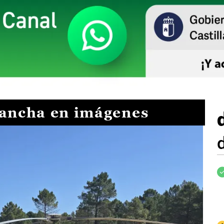
Mancha en imágenes
I