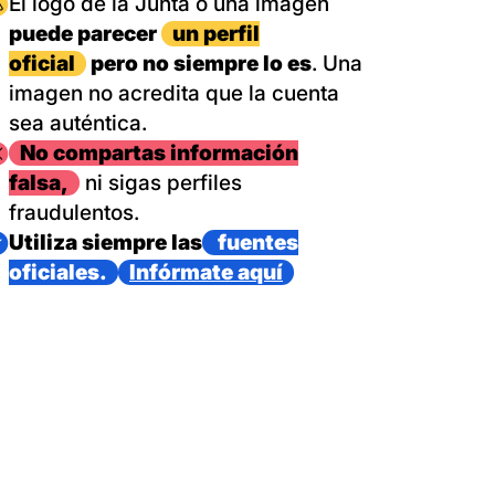
magen
El logo de la Junta o una imagen
puede parecer
un perfil
oficial
pero no siempre lo es
. Una
imagen no acredita que la cuenta
sea auténtica.
magen
No compartas información
falsa,
ni sigas perfiles
fraudulentos.
magen
Utiliza siempre las
fuentes
oficiales.
Infórmate aquí
as con un dispositivo internacional de bomberos forestales,