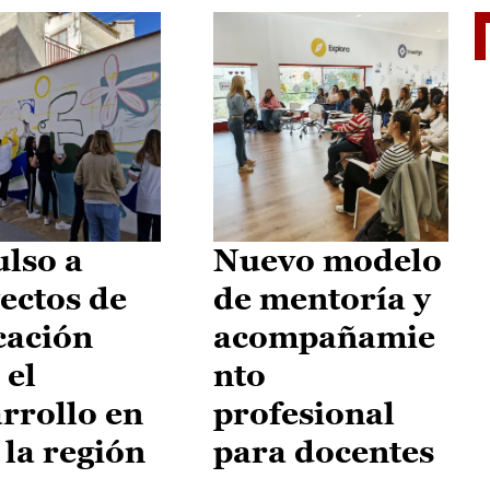
II Vu
lso a
Nuevo modelo
ectos de
de mentoría y
cación
acompañamie
 el
nto
rrollo en
profesional
 la región
para docentes