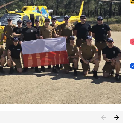
I
I
I
rcambiar por tercer año consecutivo formación y experienci