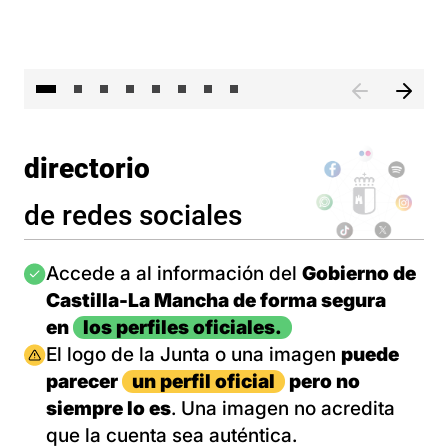
El 
directorio
de redes sociales
Imagen
Accede a al información del
Gobierno de
Castilla-La Mancha de forma segura
en
los perfiles oficiales.
Imagen
El logo de la Junta o una imagen
puede
parecer
un perfil oficial
pero no
siempre lo es
. Una imagen no acredita
que la cuenta sea auténtica.