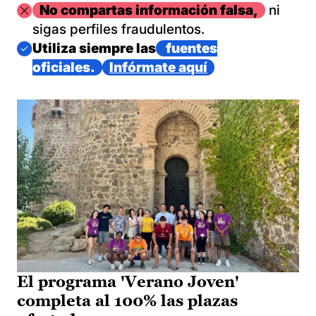
Imagen
No compartas información falsa,
ni
sigas perfiles fraudulentos.
Imagen
Utiliza siempre las
fuentes
oficiales.
Infórmate aquí
El programa 'Verano Joven'
completa al 100% las plazas