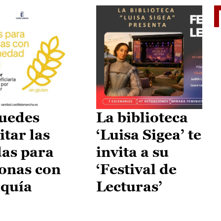
II Vu
uedes
La biblioteca
itar las
‘Luisa Sigea’ te
as para
invita a su
onas con
‘Festival de
aquía
Lecturas’