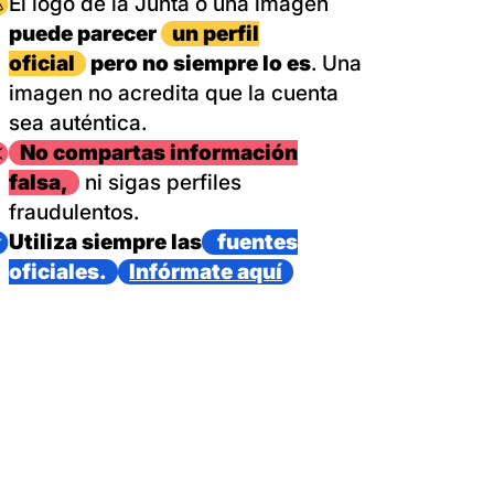
magen
El logo de la Junta o una imagen
puede parecer
un perfil
oficial
pero no siempre lo es
. Una
imagen no acredita que la cuenta
sea auténtica.
magen
No compartas información
falsa,
ni sigas perfiles
fraudulentos.
magen
Utiliza siempre las
fuentes
oficiales.
Infórmate aquí
as con un dispositivo internacional de bomberos forestales,