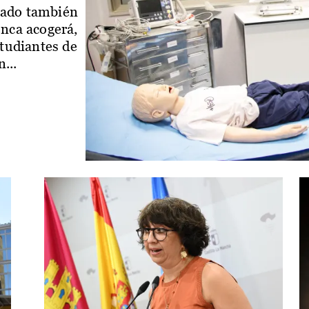
iado también
enca acogerá,
studiantes de
...