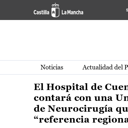
Actualidad de la región de 
Pasar al contenido principal
Noticias
Actualidad del 
El Hospital de Cue
contará con una U
de Neurocirugía qu
“referencia region