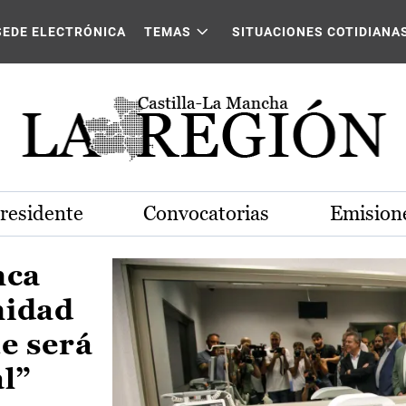
Castilla-La Mancha
SEDE ELECTRÓNICA
TEMAS
SITUACIONES COTIDIANA
Presidente
Convocatorias
Emisione
nca
nidad
e será
al”