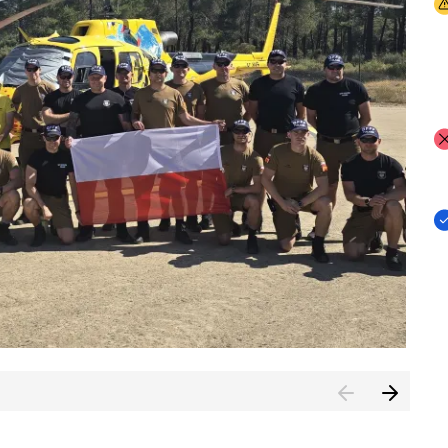
I
I
I
rcambiar por tercer año consecutivo formación y experienci