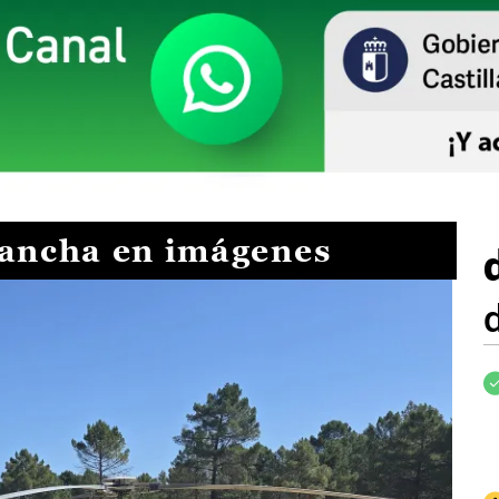
Mancha en imágenes
I