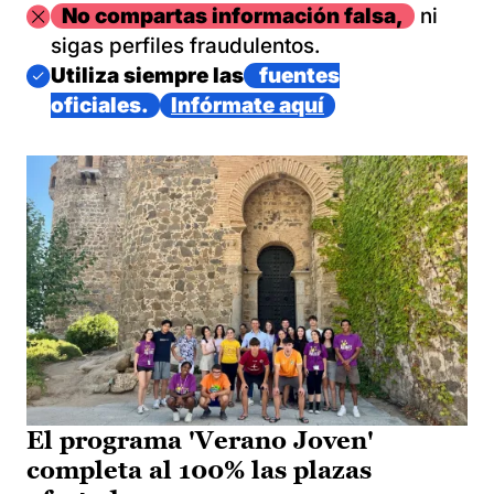
Imagen
No compartas información falsa,
ni
sigas perfiles fraudulentos.
Imagen
Utiliza siempre las
fuentes
oficiales.
Infórmate aquí
El programa 'Verano Joven'
completa al 100% las plazas