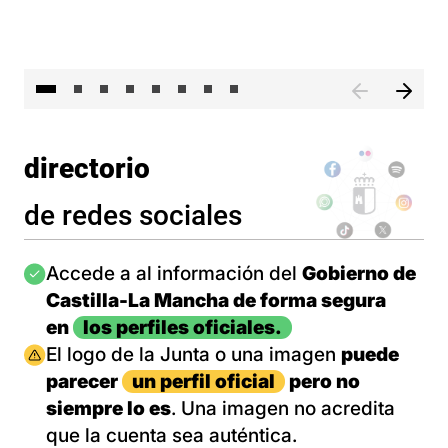
El 
directorio
de redes sociales
Imagen
Accede a al información del
Gobierno de
Castilla-La Mancha de forma segura
en
los perfiles oficiales.
Imagen
El logo de la Junta o una imagen
puede
parecer
un perfil oficial
pero no
siempre lo es
. Una imagen no acredita
que la cuenta sea auténtica.