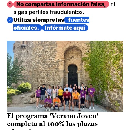
Imagen
No compartas información falsa,
ni
sigas perfiles fraudulentos.
Imagen
Utiliza siempre las
fuentes
oficiales.
Infórmate aquí
El programa 'Verano Joven'
completa al 100% las plazas