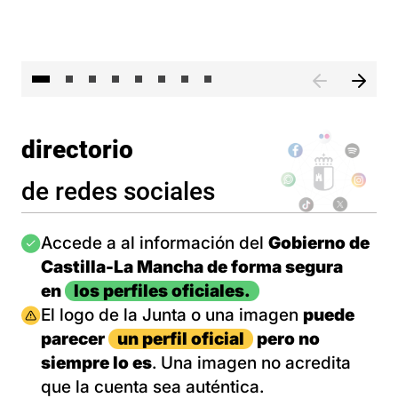
El 
directorio
de redes sociales
Imagen
Accede a al información del
Gobierno de
Castilla-La Mancha de forma segura
en
los perfiles oficiales.
Imagen
El logo de la Junta o una imagen
puede
parecer
un perfil oficial
pero no
siempre lo es
. Una imagen no acredita
que la cuenta sea auténtica.