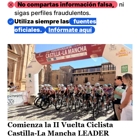
Imagen
No compartas información falsa,
ni
sigas perfiles fraudulentos.
Imagen
Utiliza siempre las
fuentes
oficiales.
Infórmate aquí
Comienza la II Vuelta Ciclista
Castilla-La Mancha LEADER