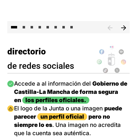
El 
directorio
de redes sociales
Imagen
Accede a al información del
Gobierno de
Castilla-La Mancha de forma segura
en
los perfiles oficiales.
Imagen
El logo de la Junta o una imagen
puede
parecer
un perfil oficial
pero no
siempre lo es
. Una imagen no acredita
que la cuenta sea auténtica.