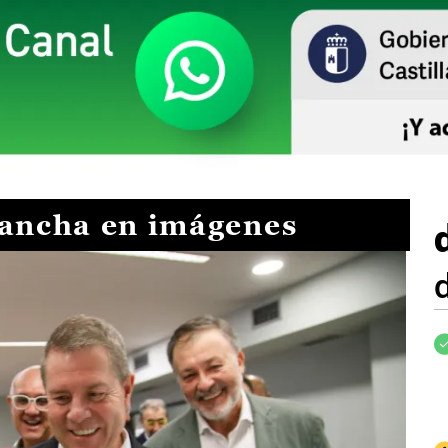
Mancha en imágenes
I