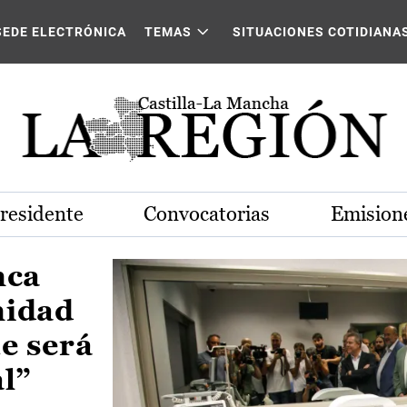
Castilla-La Mancha
SEDE ELECTRÓNICA
TEMAS
SITUACIONES COTIDIANA
Presidente
Convocatorias
Emisione
nca
nidad
e será
al”