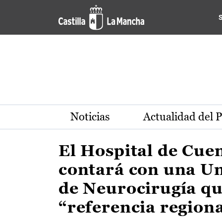
Actualidad de la región de 
Pasar al contenido principal
Noticias
Actualidad del 
El Hospital de Cue
contará con una U
de Neurocirugía qu
“referencia region