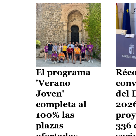
El programa
Réco
'Verano
conv
Joven'
del 
completa al
2026
100% las
proy
plazas
336 
ofertadas
soci