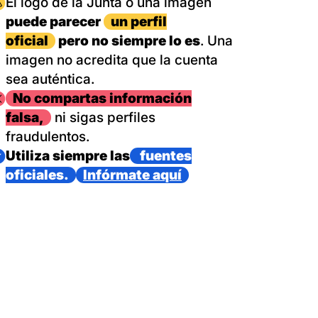
magen
El logo de la Junta o una imagen
puede parecer
un perfil
oficial
pero no siempre lo es
. Una
imagen no acredita que la cuenta
sea auténtica.
magen
No compartas información
falsa,
ni sigas perfiles
fraudulentos.
magen
Utiliza siempre las
fuentes
oficiales.
Infórmate aquí