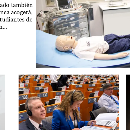
iado también
enca acogerá,
studiantes de
...