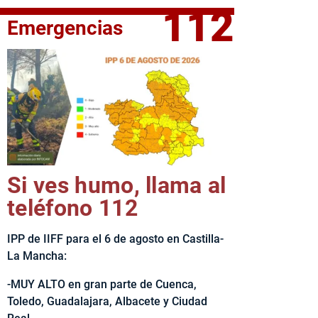
112
Emergencias
fe del Ejecutivo castellanomanchego, Emiliano García-Page, 
Si ves humo, llama al
teléfono 112
IPP de IIFF para el 6 de agosto en Castilla-
La Mancha:
-MUY ALTO en gran parte de Cuenca,
Toledo, Guadalajara, Albacete y Ciudad