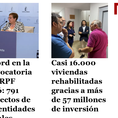
El je
rd en la
Casi 16.000
ocatoria
viviendas
IRPF
rehabilitadas
: 791
gracias a más
ectos de
de 57 millones
entidades
de inversión
ales