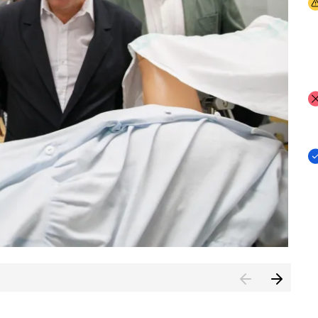
I
I
I
n de Cuenca (CESICU)