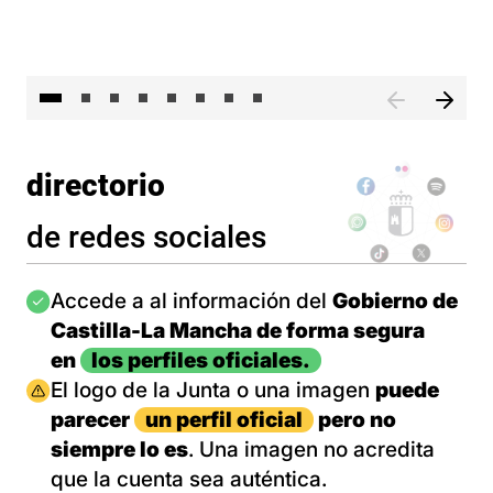
El 
directorio
de redes sociales
Imagen
Accede a al información del
Gobierno de
Castilla-La Mancha de forma segura
en
los perfiles oficiales.
Imagen
El logo de la Junta o una imagen
puede
parecer
un perfil oficial
pero no
siempre lo es
. Una imagen no acredita
que la cuenta sea auténtica.