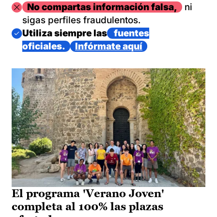
Imagen
No compartas información falsa,
ni
sigas perfiles fraudulentos.
Imagen
Utiliza siempre las
fuentes
oficiales.
Infórmate aquí
El programa 'Verano Joven'
completa al 100% las plazas