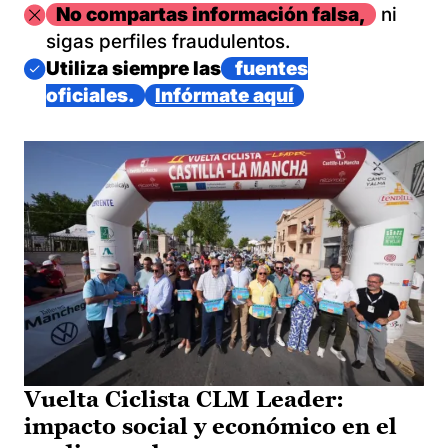
Imagen
No compartas información falsa,
ni
sigas perfiles fraudulentos.
Imagen
Utiliza siempre las
fuentes
oficiales.
Infórmate aquí
Vuelta Ciclista CLM Leader:
impacto social y económico en el