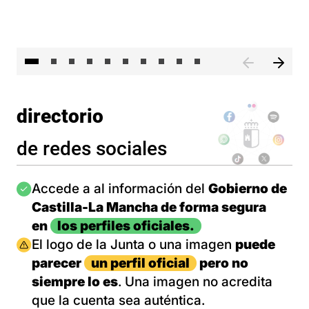
II 
directorio
de redes sociales
Imagen
Accede a al información del
Gobierno de
Castilla-La Mancha de forma segura
en
los perfiles oficiales.
Imagen
El logo de la Junta o una imagen
puede
parecer
un perfil oficial
pero no
siempre lo es
. Una imagen no acredita
que la cuenta sea auténtica.