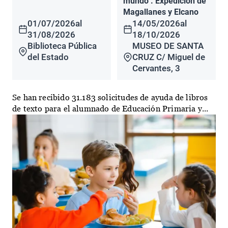
mundo". Expedición de
Magallanes y Elcano
01/07/2026
al
14/05/2026
al
31/08/2026
18/10/2026
Biblioteca Pública
MUSEO DE SANTA
del Estado
CRUZ C/ Miguel de
Cervantes, 3
Se han recibido 31.183 solicitudes de ayuda de libros
de texto para el alumnado de Educación Primaria y...