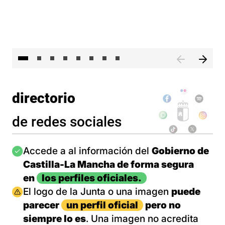
El presidente de Castilla-La Mancha, Emiliano García-Pa
El 
directorio
de redes sociales
Imagen
Accede a al información del
Gobierno de
Castilla-La Mancha de forma segura
en
los perfiles oficiales.
Imagen
El logo de la Junta o una imagen
puede
parecer
un perfil oficial
pero no
siempre lo es
. Una imagen no acredita