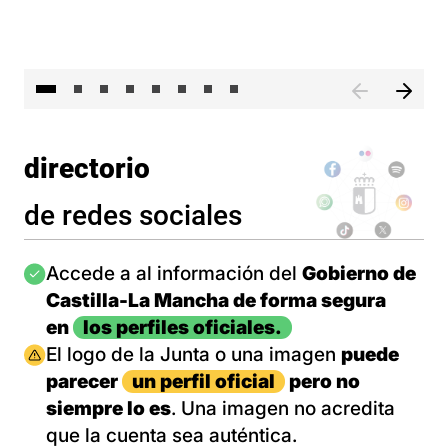
El 
directorio
de redes sociales
Imagen
Accede a al información del
Gobierno de
Castilla-La Mancha de forma segura
en
los perfiles oficiales.
Imagen
El logo de la Junta o una imagen
puede
parecer
un perfil oficial
pero no
siempre lo es
. Una imagen no acredita
que la cuenta sea auténtica.