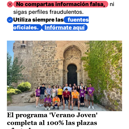
Imagen
No compartas información falsa,
ni
sigas perfiles fraudulentos.
Imagen
Utiliza siempre las
fuentes
oficiales.
Infórmate aquí
El programa 'Verano Joven'
completa al 100% las plazas