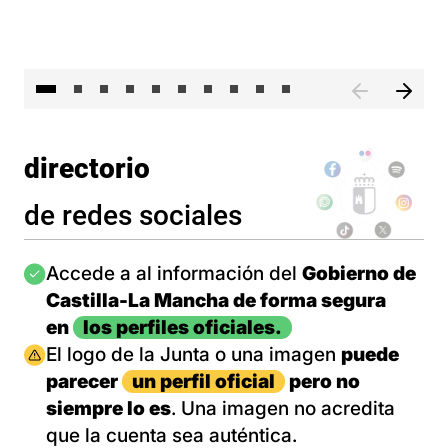
II 
directorio
de redes sociales
Imagen
Accede a al información del
Gobierno de
Castilla-La Mancha de forma segura
en
los perfiles oficiales.
Imagen
El logo de la Junta o una imagen
puede
parecer
un perfil oficial
pero no
siempre lo es
. Una imagen no acredita
que la cuenta sea auténtica.