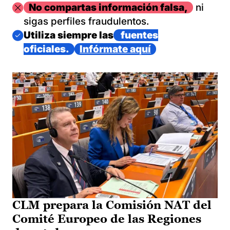
Imagen
No compartas información falsa,
ni
sigas perfiles fraudulentos.
Imagen
Utiliza siempre las
fuentes
oficiales.
Infórmate aquí
CLM prepara la Comisión NAT del
Comité Europeo de las Regiones