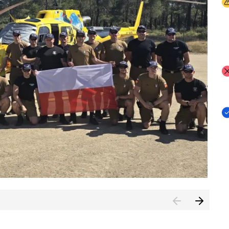
I
I
I
rcambiar por tercer año consecutivo formación y experienci