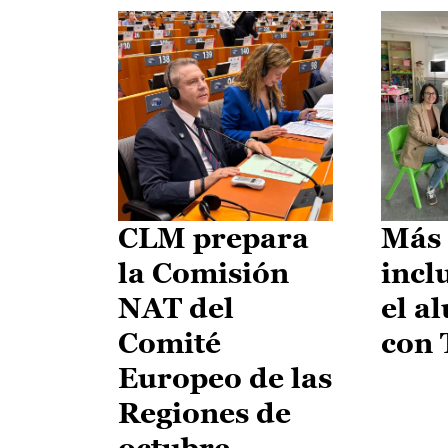
CLM prepara
Más 
la Comisión
incl
NAT del
el a
Comité
con
Europeo de las
Regiones de
octubre