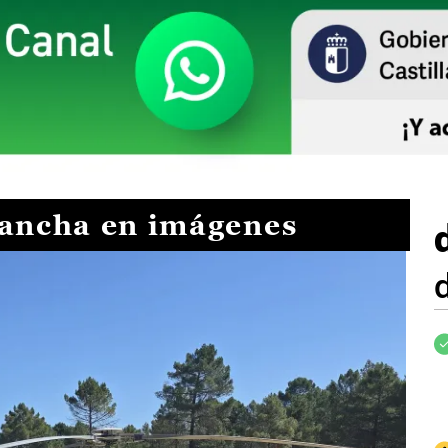
Mancha en imágenes
I