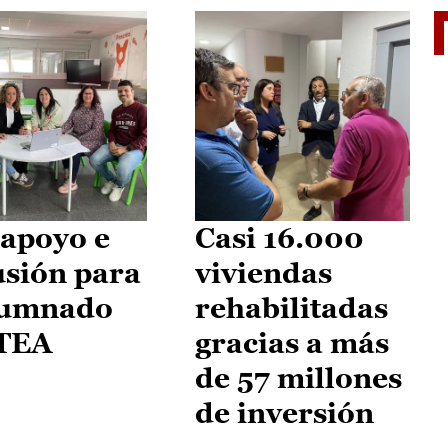
II Vu
apoyo e
Casi 16.000
usión para
viviendas
lumnado
rehabilitadas
 TEA
gracias a más
de 57 millones
de inversión