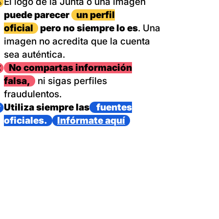
magen
El logo de la Junta o una imagen
puede parecer
un perfil
oficial
pero no siempre lo es
. Una
imagen no acredita que la cuenta
sea auténtica.
magen
No compartas información
falsa,
ni sigas perfiles
fraudulentos.
magen
Utiliza siempre las
fuentes
oficiales.
Infórmate aquí
as con un dispositivo internacional de bomberos forestales,