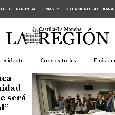
Castilla-La Mancha
SEDE ELECTRÓNICA
TEMAS
SITUACIONES COTIDIANA
Presidente
Convocatorias
Emisione
nca
nidad
e será
al”