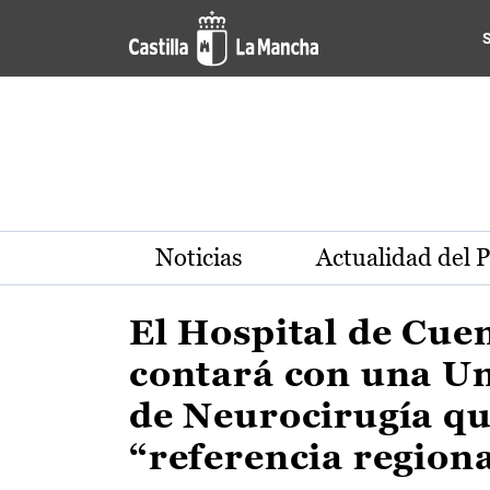
Actualidad de la región de 
Pasar al contenido principal
Noticias
Actualidad del 
El Hospital de Cue
contará con una U
de Neurocirugía qu
“referencia region