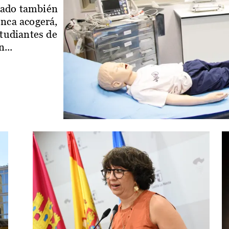
iado también
enca acogerá,
studiantes de
...