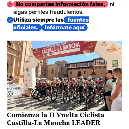
Imagen
No compartas información falsa,
ni
sigas perfiles fraudulentos.
Imagen
Utiliza siempre las
fuentes
oficiales.
Infórmate aquí
Comienza la II Vuelta Ciclista
Castilla-La Mancha LEADER