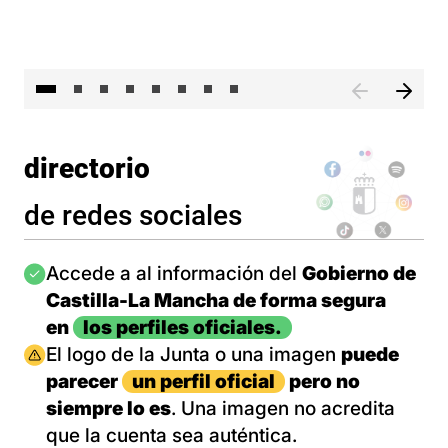
El 
directorio
de redes sociales
Imagen
Accede a al información del
Gobierno de
Castilla-La Mancha de forma segura
en
los perfiles oficiales.
Imagen
El logo de la Junta o una imagen
puede
parecer
un perfil oficial
pero no
siempre lo es
. Una imagen no acredita
que la cuenta sea auténtica.