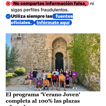
Imagen
No compartas información falsa,
ni
sigas perfiles fraudulentos.
Imagen
Utiliza siempre las
fuentes
oficiales.
Infórmate aquí
El programa 'Verano Joven'
completa al 100% las plazas