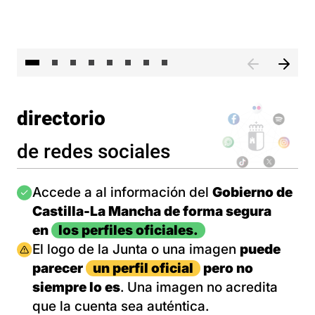
El 
directorio
de redes sociales
Imagen
Accede a al información del
Gobierno de
Castilla-La Mancha de forma segura
en
los perfiles oficiales.
Imagen
El logo de la Junta o una imagen
puede
parecer
un perfil oficial
pero no
siempre lo es
. Una imagen no acredita
que la cuenta sea auténtica.