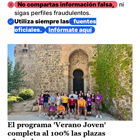
Imagen
No compartas información falsa,
ni
sigas perfiles fraudulentos.
Imagen
Utiliza siempre las
fuentes
oficiales.
Infórmate aquí
El programa 'Verano Joven'
completa al 100% las plazas