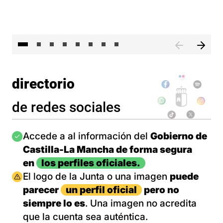
El 
directorio
de redes sociales
Imagen
Accede a al información del
Gobierno de
Castilla-La Mancha de forma segura
en
los perfiles oficiales.
Imagen
El logo de la Junta o una imagen
puede
parecer
un perfil oficial
pero no
siempre lo es
. Una imagen no acredita
que la cuenta sea auténtica.