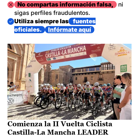
Imagen
No compartas información falsa,
ni
sigas perfiles fraudulentos.
Imagen
Utiliza siempre las
fuentes
oficiales.
Infórmate aquí
Comienza la II Vuelta Ciclista
Castilla-La Mancha LEADER