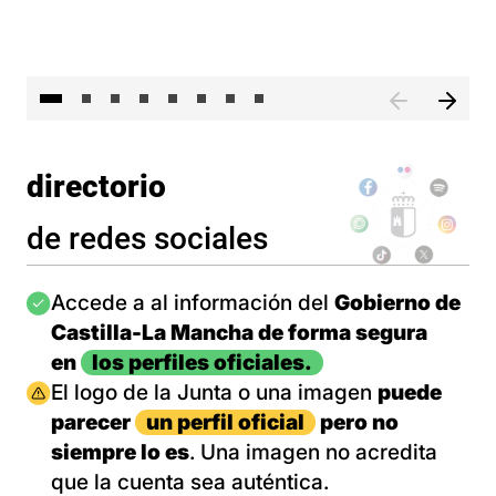
El 
directorio
de redes sociales
Imagen
Accede a al información del
Gobierno de
Castilla-La Mancha de forma segura
en
los perfiles oficiales.
Imagen
El logo de la Junta o una imagen
puede
parecer
un perfil oficial
pero no
siempre lo es
. Una imagen no acredita
que la cuenta sea auténtica.