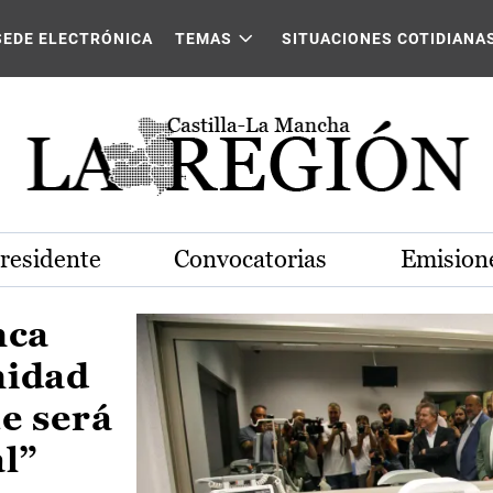
Castilla-La Mancha
SEDE ELECTRÓNICA
TEMAS
SITUACIONES COTIDIANA
Presidente
Convocatorias
Emisione
nca
nidad
e será
al”