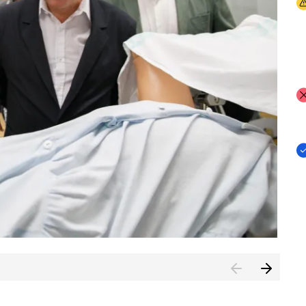
I
I
I
n de Cuenca (CESICU)