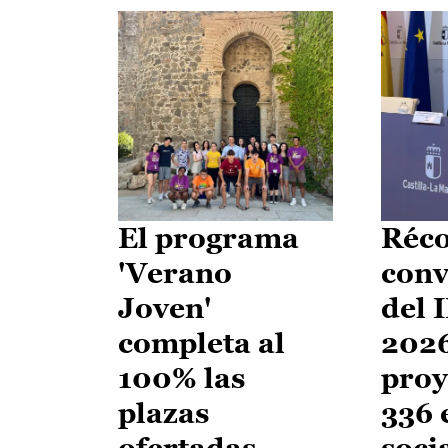
El programa
Réco
'Verano
conv
Joven'
del 
completa al
2026
100% las
proy
plazas
336 
ofertadas
soci