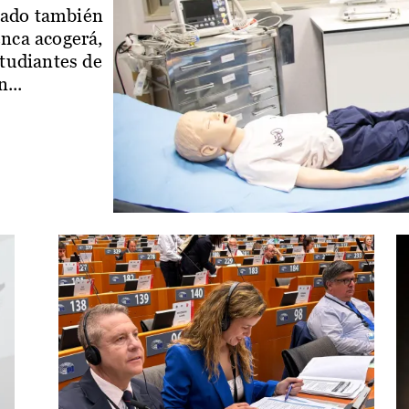
iado también
enca acogerá,
studiantes de
...