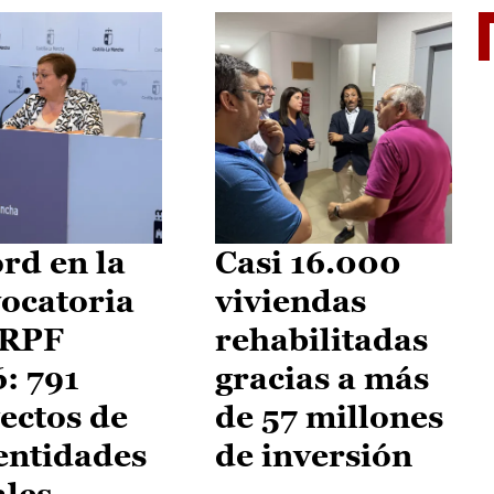
El je
rd en la
Casi 16.000
ocatoria
viviendas
IRPF
rehabilitadas
: 791
gracias a más
ectos de
de 57 millones
entidades
de inversión
ales