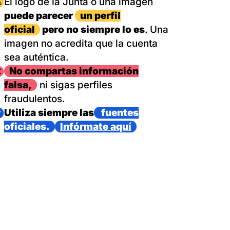
magen
El logo de la Junta o una imagen
puede parecer
un perfil
oficial
pero no siempre lo es
. Una
imagen no acredita que la cuenta
sea auténtica.
magen
No compartas información
falsa,
ni sigas perfiles
fraudulentos.
magen
Utiliza siempre las
fuentes
oficiales.
Infórmate aquí