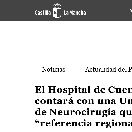
Actualidad de la región de 
Pasar al contenido principal
Noticias
Actualidad del 
El Hospital de Cue
contará con una U
de Neurocirugía qu
“referencia region