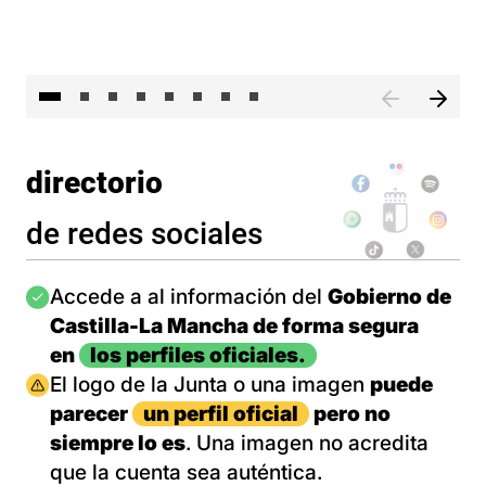
El 
directorio
de redes sociales
Imagen
Accede a al información del
Gobierno de
Castilla-La Mancha de forma segura
en
los perfiles oficiales.
Imagen
El logo de la Junta o una imagen
puede
parecer
un perfil oficial
pero no
siempre lo es
. Una imagen no acredita
que la cuenta sea auténtica.