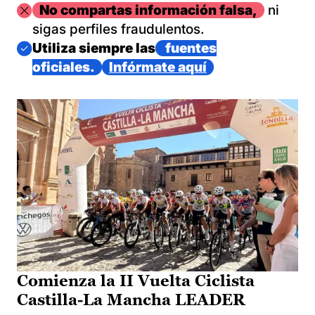
Imagen
No compartas información falsa,
ni
sigas perfiles fraudulentos.
Imagen
Utiliza siempre las
fuentes
oficiales.
Infórmate aquí
Comienza la II Vuelta Ciclista
Castilla-La Mancha LEADER