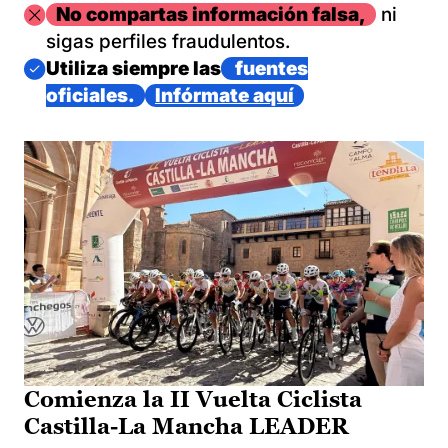
Imagen
No compartas información falsa,
ni
sigas perfiles fraudulentos.
Imagen
Utiliza siempre las
fuentes
oficiales.
Infórmate aquí
Comienza la II Vuelta Ciclista
Castilla-La Mancha LEADER