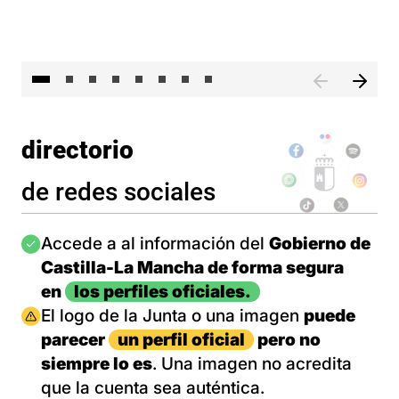
El 
directorio
de redes sociales
Imagen
Accede a al información del
Gobierno de
Castilla-La Mancha de forma segura
en
los perfiles oficiales.
Imagen
El logo de la Junta o una imagen
puede
parecer
un perfil oficial
pero no
siempre lo es
. Una imagen no acredita
que la cuenta sea auténtica.