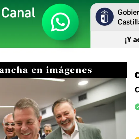
Mancha en imágenes
I