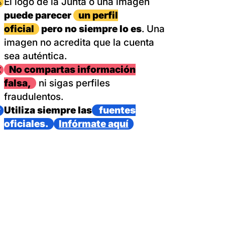
magen
El logo de la Junta o una imagen
puede parecer
un perfil
oficial
pero no siempre lo es
. Una
imagen no acredita que la cuenta
sea auténtica.
magen
No compartas información
falsa,
ni sigas perfiles
fraudulentos.
magen
Utiliza siempre las
fuentes
oficiales.
Infórmate aquí