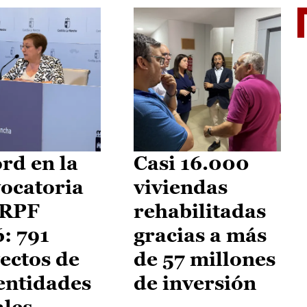
El je
rd en la
Casi 16.000
ocatoria
viviendas
IRPF
rehabilitadas
: 791
gracias a más
ectos de
de 57 millones
entidades
de inversión
ales