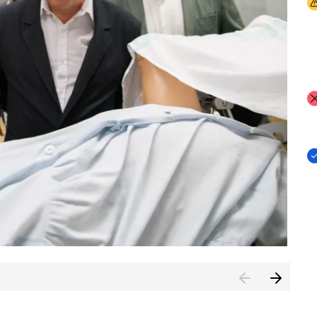
I
I
I
n de Cuenca (CESICU)