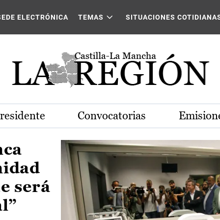
Castilla-La Mancha
SEDE ELECTRÓNICA
TEMAS
SITUACIONES COTIDIANA
Presidente
Convocatorias
Emisione
nca
nidad
e será
al”