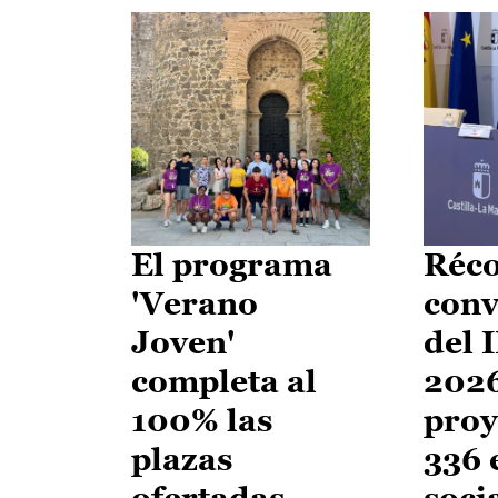
El programa
Réco
'Verano
conv
Joven'
del 
completa al
2026
100% las
proy
plazas
336 
ofertadas
soci