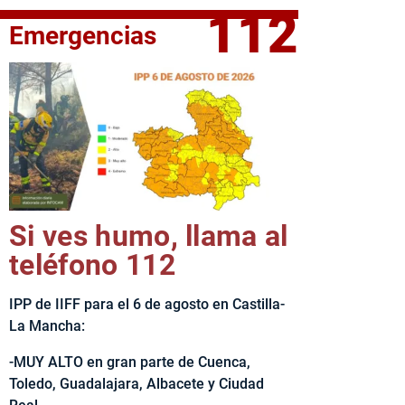
112
Emergencias
fe del Ejecutivo castellanomanchego, Emiliano García-Page, 
Si ves humo, llama al
teléfono 112
IPP de IIFF para el 6 de agosto en Castilla-
La Mancha:
-MUY ALTO en gran parte de Cuenca,
Toledo, Guadalajara, Albacete y Ciudad