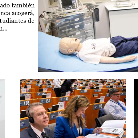
iado también
enca acogerá,
studiantes de
...