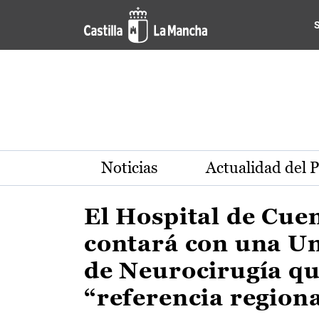
Actualidad de la región de 
Pasar al contenido principal
Noticias
Actualidad del 
El Hospital de Cue
contará con una U
de Neurocirugía qu
“referencia region