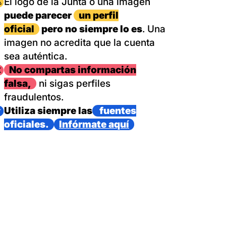
magen
El logo de la Junta o una imagen
puede parecer
un perfil
oficial
pero no siempre lo es
. Una
imagen no acredita que la cuenta
sea auténtica.
magen
No compartas información
falsa,
ni sigas perfiles
fraudulentos.
magen
Utiliza siempre las
fuentes
oficiales.
Infórmate aquí