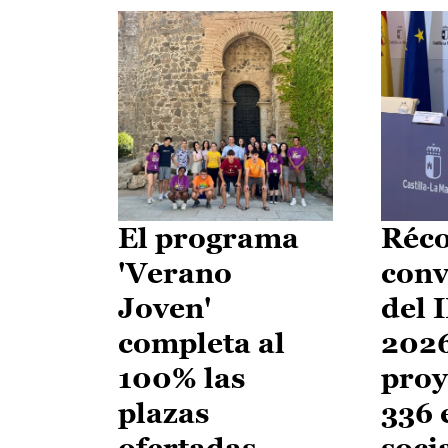
El programa
Réco
'Verano
conv
Joven'
del 
completa al
2026
100% las
proy
plazas
336 
ofertadas
soci