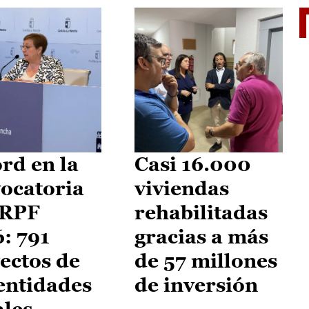
El je
rd en la
Casi 16.000
ocatoria
viviendas
IRPF
rehabilitadas
: 791
gracias a más
ectos de
de 57 millones
entidades
de inversión
ales