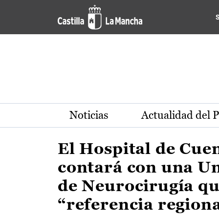
Actualidad de la región de 
Pasar al contenido principal
Noticias
Actualidad del 
El Hospital de Cue
contará con una U
de Neurocirugía qu
“referencia region