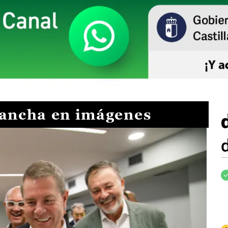
Mancha en imágenes
I