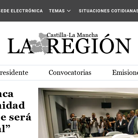
Castilla-La Mancha
SEDE ELECTRÓNICA
TEMAS
SITUACIONES COTIDIANA
Presidente
Convocatorias
Emisione
nca
nidad
e será
al”