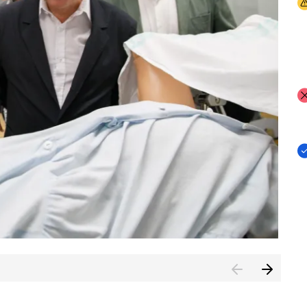
I
I
I
n de Cuenca (CESICU)