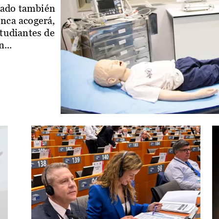
iado también
enca acogerá,
studiantes de
...