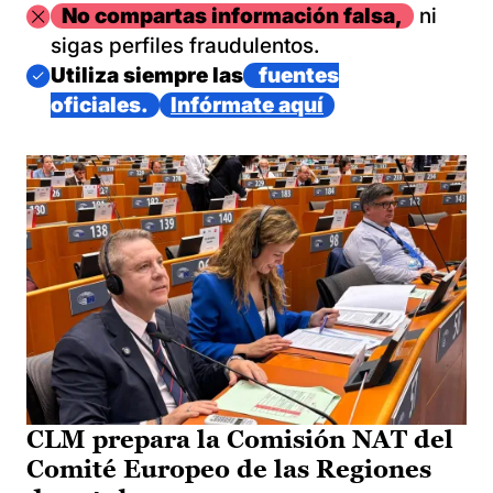
Imagen
No compartas información falsa,
ni
sigas perfiles fraudulentos.
Imagen
Utiliza siempre las
fuentes
oficiales.
Infórmate aquí
CLM prepara la Comisión NAT del
Comité Europeo de las Regiones