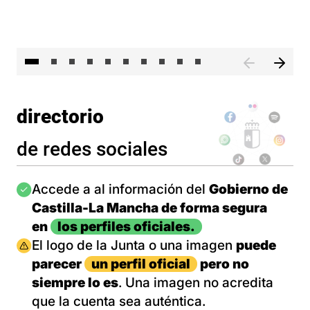
II 
directorio
de redes sociales
Imagen
Accede a al información del
Gobierno de
Castilla-La Mancha de forma segura
en
los perfiles oficiales.
Imagen
El logo de la Junta o una imagen
puede
parecer
un perfil oficial
pero no
siempre lo es
. Una imagen no acredita
que la cuenta sea auténtica.