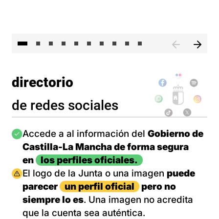
II 
directorio
de redes sociales
Imagen
Accede a al información del
Gobierno de
Castilla-La Mancha de forma segura
en
los perfiles oficiales.
Imagen
El logo de la Junta o una imagen
puede
parecer
un perfil oficial
pero no
siempre lo es
. Una imagen no acredita
que la cuenta sea auténtica.