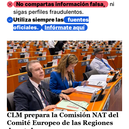
Imagen
No compartas información falsa,
ni
sigas perfiles fraudulentos.
Imagen
Utiliza siempre las
fuentes
oficiales.
Infórmate aquí
CLM prepara la Comisión NAT del
Comité Europeo de las Regiones