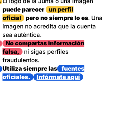
magen
El logo de la Junta o una imagen
puede parecer
un perfil
oficial
pero no siempre lo es
. Una
imagen no acredita que la cuenta
sea auténtica.
magen
No compartas información
falsa,
ni sigas perfiles
fraudulentos.
magen
Utiliza siempre las
fuentes
oficiales.
Infórmate aquí
as con un dispositivo internacional de bomberos forestales,