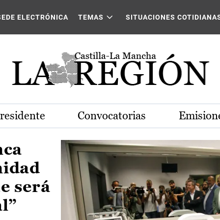
Castilla-La Mancha
SEDE ELECTRÓNICA
TEMAS
SITUACIONES COTIDIANA
Presidente
Convocatorias
Emisione
nca
nidad
e será
al”