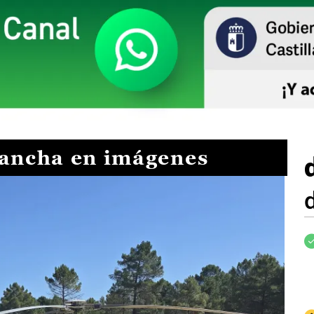
Mancha en imágenes
I