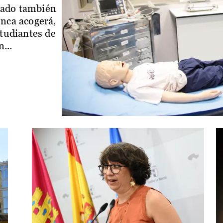
iado también
enca acogerá,
studiantes de
...