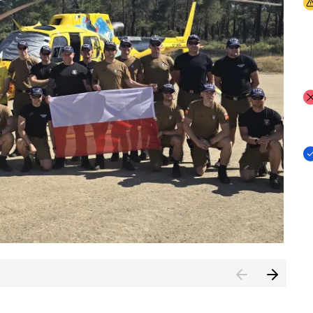
I
I
I
rcambiar por tercer año consecutivo formación y experienci