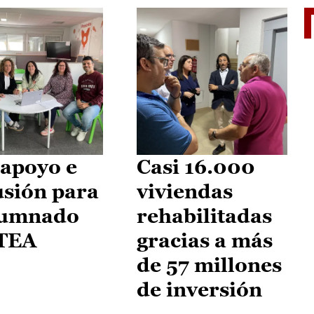
II Vu
apoyo e
Casi 16.000
usión para
viviendas
lumnado
rehabilitadas
 TEA
gracias a más
de 57 millones
de inversión