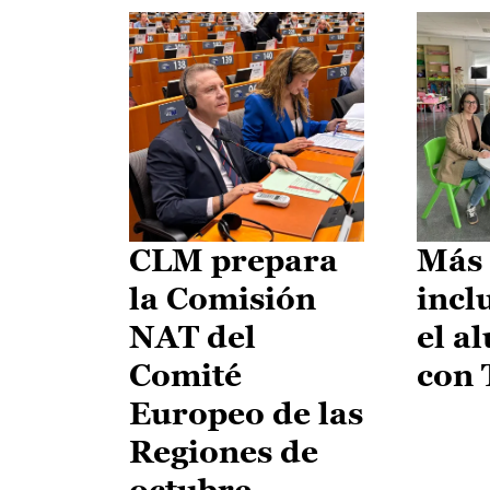
CLM prepara
Más 
la Comisión
incl
NAT del
el a
Comité
con
Europeo de las
Regiones de
octubre