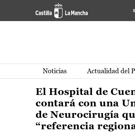
Actualidad de la región de 
Pasar al contenido principal
Noticias
Actualidad del 
El Hospital de Cue
contará con una U
de Neurocirugía qu
“referencia region