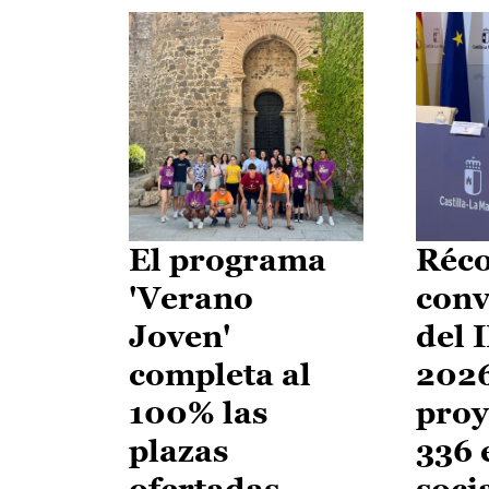
El programa
Réco
'Verano
conv
Joven'
del 
completa al
2026
100% las
proy
plazas
336 
ofertadas
soci