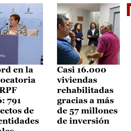
El je
rd en la
Casi 16.000
ocatoria
viviendas
IRPF
rehabilitadas
: 791
gracias a más
ectos de
de 57 millones
entidades
de inversión
ales