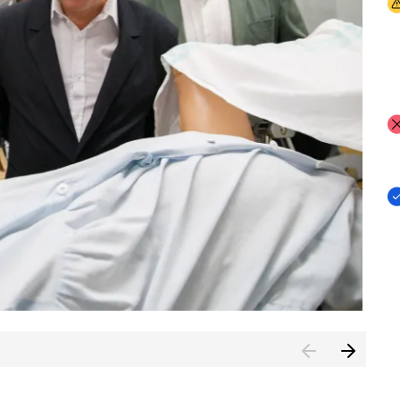
I
I
I
n de Cuenca (CESICU)