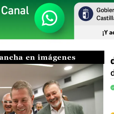
Mancha en imágenes
I