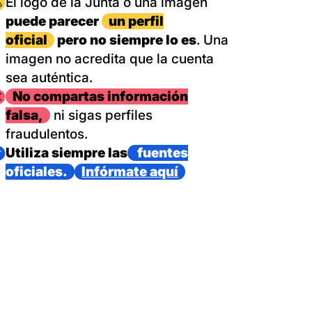
magen
El logo de la Junta o una imagen
puede parecer
un perfil
oficial
pero no siempre lo es
. Una
imagen no acredita que la cuenta
sea auténtica.
magen
No compartas información
falsa,
ni sigas perfiles
fraudulentos.
magen
Utiliza siempre las
fuentes
oficiales.
Infórmate aquí