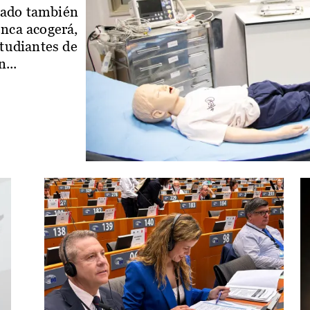
iado también
enca acogerá,
studiantes de
...