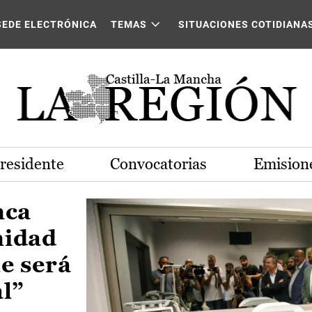
Castilla-La Mancha
SEDE ELECTRÓNICA
TEMAS
SITUACIONES COTIDIANA
Presidente
Convocatorias
Emisione
nca
nidad
e será
al”