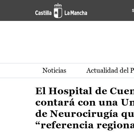
Actualidad de la región de 
Pasar al contenido principal
Noticias
Actualidad del 
El Hospital de Cue
contará con una U
de Neurocirugía qu
“referencia region