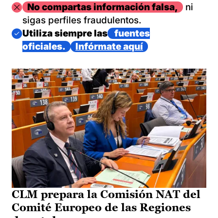
Imagen
No compartas información falsa,
ni
sigas perfiles fraudulentos.
Imagen
Utiliza siempre las
fuentes
oficiales.
Infórmate aquí
CLM prepara la Comisión NAT del
Comité Europeo de las Regiones