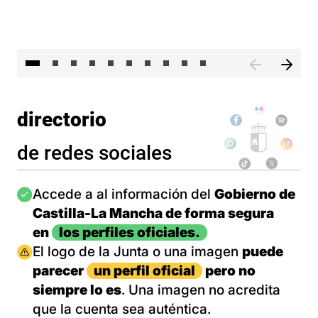
II 
directorio
de redes sociales
Imagen
Accede a al información del
Gobierno de
Castilla-La Mancha de forma segura
en
los perfiles oficiales.
Imagen
El logo de la Junta o una imagen
puede
parecer
un perfil oficial
pero no
siempre lo es
. Una imagen no acredita
que la cuenta sea auténtica.