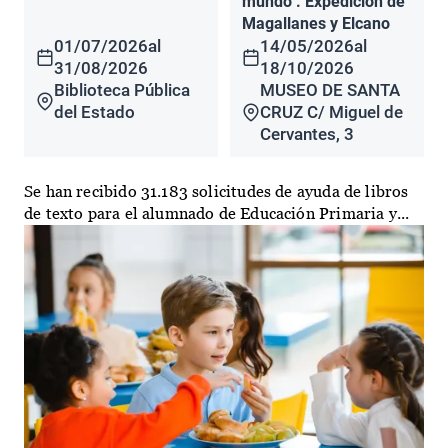
mundo". Expedición de
Magallanes y Elcano
01/07/2026
al
14/05/2026
al
31/08/2026
18/10/2026
Biblioteca Pública
MUSEO DE SANTA
del Estado
CRUZ C/ Miguel de
Cervantes, 3
Se han recibido 31.183 solicitudes de ayuda de libros
de texto para el alumnado de Educación Primaria y...