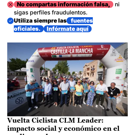
Imagen
No compartas información falsa,
ni
sigas perfiles fraudulentos.
Imagen
Utiliza siempre las
fuentes
oficiales.
Infórmate aquí
Vuelta Ciclista CLM Leader:
impacto social y económico en el