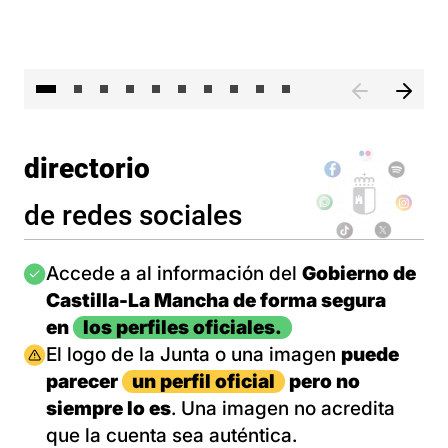
II 
directorio
de redes sociales
Imagen
Accede a al información del
Gobierno de
Castilla-La Mancha de forma segura
en
los perfiles oficiales.
Imagen
El logo de la Junta o una imagen
puede
parecer
un perfil oficial
pero no
siempre lo es
. Una imagen no acredita
que la cuenta sea auténtica.