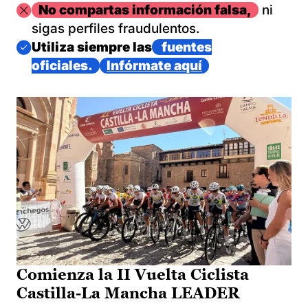
Imagen
No compartas información falsa,
ni
sigas perfiles fraudulentos.
Imagen
Utiliza siempre las
fuentes
oficiales.
Infórmate aquí
Comienza la II Vuelta Ciclista
Castilla-La Mancha LEADER