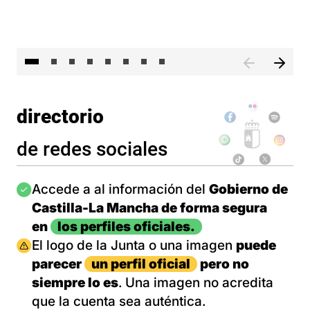
El 
directorio
de redes sociales
Imagen
Accede a al información del
Gobierno de
Castilla-La Mancha de forma segura
en
los perfiles oficiales.
Imagen
El logo de la Junta o una imagen
puede
parecer
un perfil oficial
pero no
siempre lo es
. Una imagen no acredita
que la cuenta sea auténtica.