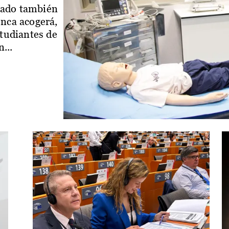
iado también
enca acogerá,
studiantes de
...