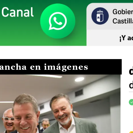
Mancha en imágenes
I