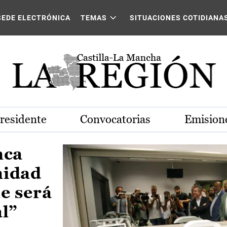
Castilla-La Mancha
SEDE ELECTRÓNICA
TEMAS
SITUACIONES COTIDIANA
Presidente
Convocatorias
Emisione
nca
nidad
e será
al”