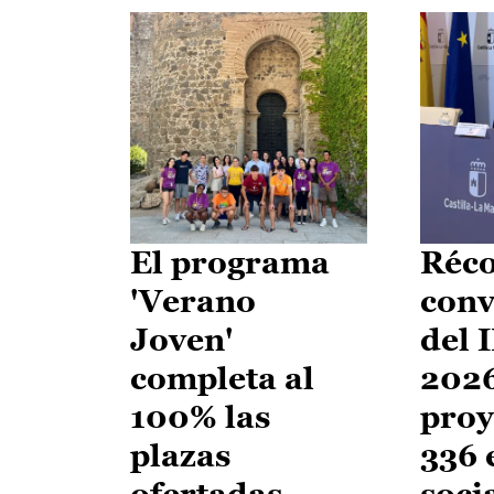
El programa
Réco
'Verano
conv
Joven'
del 
completa al
2026
100% las
proy
plazas
336 
ofertadas
soci