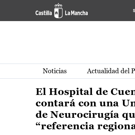
Actualidad de la región de 
Pasar al contenido principal
Noticias
Actualidad del 
El Hospital de Cue
contará con una U
de Neurocirugía qu
“referencia region