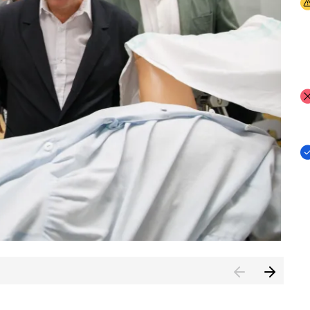
I
I
I
n de Cuenca (CESICU)