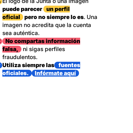
magen
El logo de la Junta o una imagen
puede parecer
un perfil
oficial
pero no siempre lo es
. Una
imagen no acredita que la cuenta
sea auténtica.
magen
No compartas información
falsa,
ni sigas perfiles
fraudulentos.
magen
Utiliza siempre las
fuentes
oficiales.
Infórmate aquí