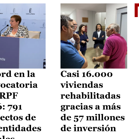
El je
rd en la
Casi 16.000
ocatoria
viviendas
IRPF
rehabilitadas
: 791
gracias a más
ectos de
de 57 millones
entidades
de inversión
ales