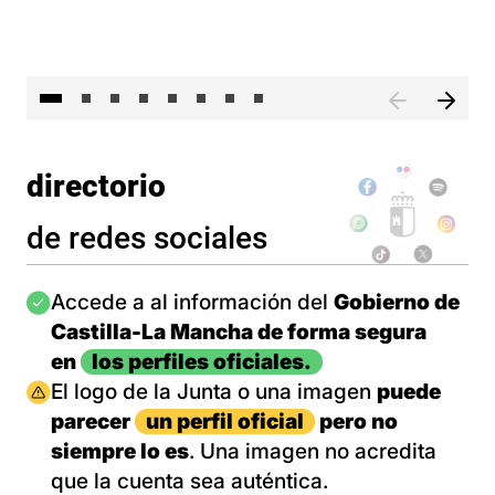
El 
directorio
de redes sociales
Imagen
Accede a al información del
Gobierno de
Castilla-La Mancha de forma segura
en
los perfiles oficiales.
Imagen
El logo de la Junta o una imagen
puede
parecer
un perfil oficial
pero no
siempre lo es
. Una imagen no acredita
que la cuenta sea auténtica.