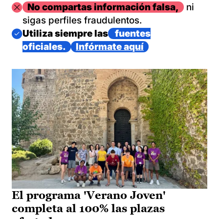
Imagen
No compartas información falsa,
ni
sigas perfiles fraudulentos.
Imagen
Utiliza siempre las
fuentes
oficiales.
Infórmate aquí
El programa 'Verano Joven'
completa al 100% las plazas