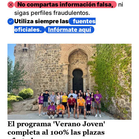
Imagen
No compartas información falsa,
ni
sigas perfiles fraudulentos.
Imagen
Utiliza siempre las
fuentes
oficiales.
Infórmate aquí
El programa 'Verano Joven'
completa al 100% las plazas