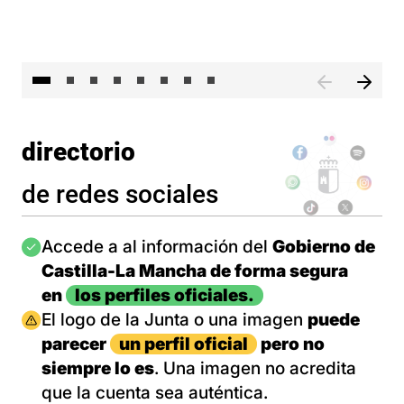
El 
directorio
de redes sociales
Imagen
Accede a al información del
Gobierno de
Castilla-La Mancha de forma segura
en
los perfiles oficiales.
Imagen
El logo de la Junta o una imagen
puede
parecer
un perfil oficial
pero no
siempre lo es
. Una imagen no acredita
que la cuenta sea auténtica.