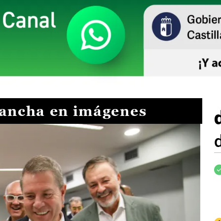
Mancha en imágenes
I