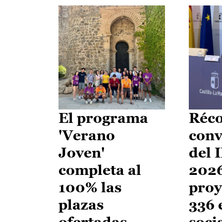
El programa
Réco
'Verano
conv
Joven'
del 
completa al
2026
100% las
proy
plazas
336 
ofertadas
soci