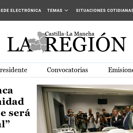
Castilla-La Mancha
SEDE ELECTRÓNICA
TEMAS
SITUACIONES COTIDIANA
Presidente
Convocatorias
Emisione
nca
nidad
e será
al”