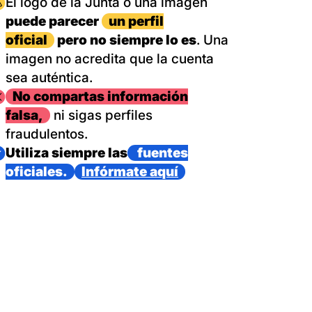
magen
El logo de la Junta o una imagen
puede parecer
un perfil
oficial
pero no siempre lo es
. Una
imagen no acredita que la cuenta
sea auténtica.
magen
No compartas información
falsa,
ni sigas perfiles
fraudulentos.
magen
Utiliza siempre las
fuentes
oficiales.
Infórmate aquí