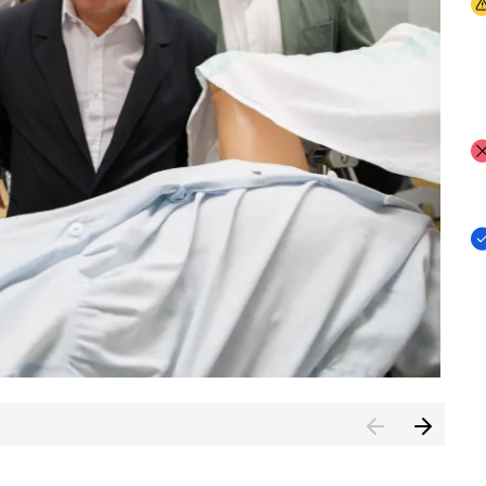
I
I
I
n de Cuenca (CESICU)