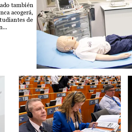
iado también
enca acogerá,
studiantes de
...