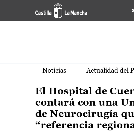
Actualidad de la región de 
Pasar al contenido principal
Noticias
Actualidad del 
El Hospital de Cue
contará con una U
de Neurocirugía qu
“referencia region