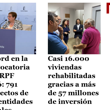
El je
rd en la
Casi 16.000
ocatoria
viviendas
IRPF
rehabilitadas
: 791
gracias a más
ectos de
de 57 millones
entidades
de inversión
ales