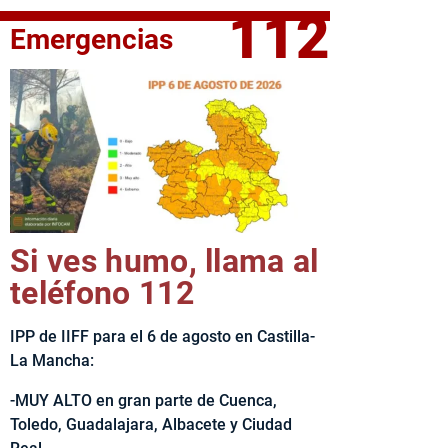
112
Emergencias
fe del Ejecutivo castellanomanchego, Emiliano García-Page, 
Si ves humo, llama al
teléfono 112
IPP de IIFF para el 6 de agosto en Castilla-
La Mancha:
-MUY ALTO en gran parte de Cuenca,
Toledo, Guadalajara, Albacete y Ciudad