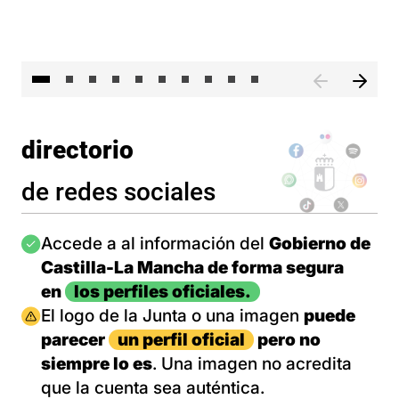
II 
directorio
de redes sociales
Imagen
Accede a al información del
Gobierno de
Castilla-La Mancha de forma segura
en
los perfiles oficiales.
Imagen
El logo de la Junta o una imagen
puede
parecer
un perfil oficial
pero no
siempre lo es
. Una imagen no acredita
que la cuenta sea auténtica.