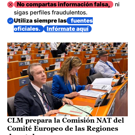
Imagen
No compartas información falsa,
ni
sigas perfiles fraudulentos.
Imagen
Utiliza siempre las
fuentes
oficiales.
Infórmate aquí
CLM prepara la Comisión NAT del
Comité Europeo de las Regiones