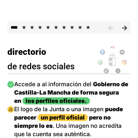
II 
directorio
de redes sociales
Imagen
Accede a al información del
Gobierno de
Castilla-La Mancha de forma segura
en
los perfiles oficiales.
Imagen
El logo de la Junta o una imagen
puede
parecer
un perfil oficial
pero no
siempre lo es
. Una imagen no acredita
que la cuenta sea auténtica.