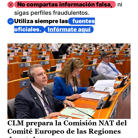
Imagen
No compartas información falsa,
ni
sigas perfiles fraudulentos.
Imagen
Utiliza siempre las
fuentes
oficiales.
Infórmate aquí
CLM prepara la Comisión NAT del
Comité Europeo de las Regiones