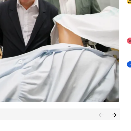
I
I
I
n de Cuenca (CESICU)