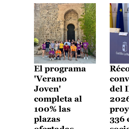
El programa
Réco
'Verano
conv
Joven'
del 
completa al
2026
100% las
proy
plazas
336 
ofertadas
soci