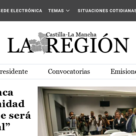
Castilla-La Mancha
SEDE ELECTRÓNICA
TEMAS
SITUACIONES COTIDIANA
Presidente
Convocatorias
Emisione
nca
nidad
e será
al”