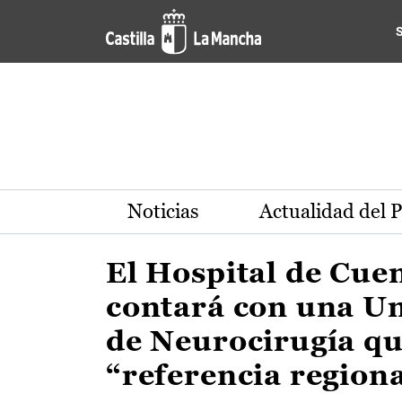
Actualidad de la región de 
Pasar al contenido principal
Noticias
Actualidad del 
El Hospital de Cue
contará con una U
de Neurocirugía qu
“referencia region