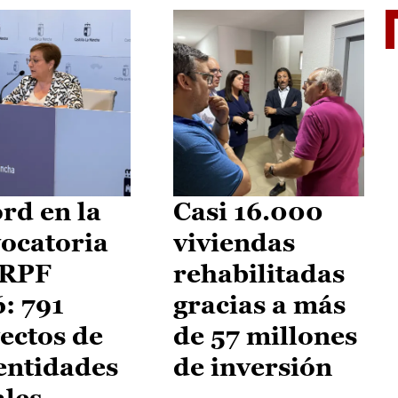
El je
rd en la
Casi 16.000
ocatoria
viviendas
IRPF
rehabilitadas
: 791
gracias a más
ectos de
de 57 millones
entidades
de inversión
ales