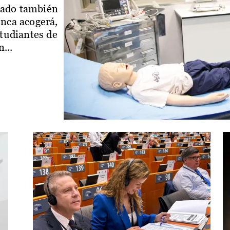
iado también
enca acogerá,
studiantes de
...