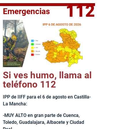
112
Emergencias
fe del Ejecutivo castellanomanchego, Emiliano García-Page, 
Si ves humo, llama al
teléfono 112
IPP de IIFF para el 6 de agosto en Castilla-
La Mancha:
-MUY ALTO en gran parte de Cuenca,
Toledo, Guadalajara, Albacete y Ciudad