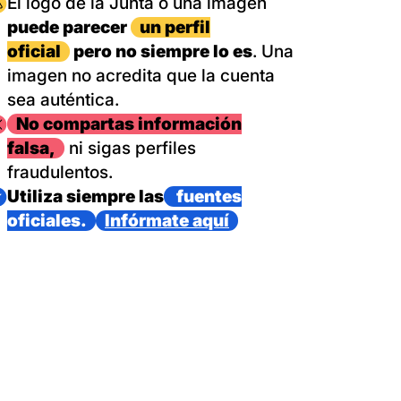
magen
El logo de la Junta o una imagen
puede parecer
un perfil
oficial
pero no siempre lo es
. Una
imagen no acredita que la cuenta
sea auténtica.
magen
No compartas información
falsa,
ni sigas perfiles
fraudulentos.
magen
Utiliza siempre las
fuentes
oficiales.
Infórmate aquí