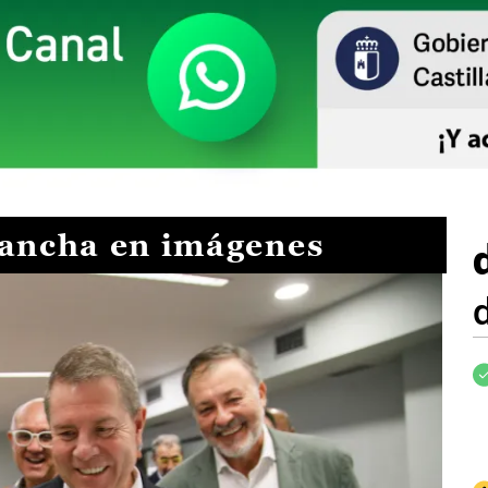
Mancha en imágenes
I