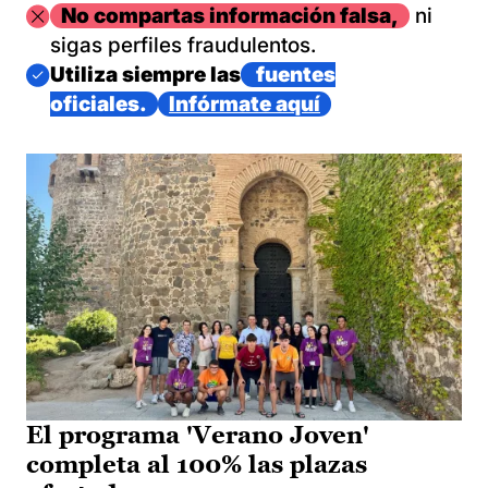
Imagen
No compartas información falsa,
ni
sigas perfiles fraudulentos.
Imagen
Utiliza siempre las
fuentes
oficiales.
Infórmate aquí
El programa 'Verano Joven'
completa al 100% las plazas