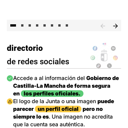
El 
directorio
de redes sociales
Imagen
Accede a al información del
Gobierno de
Castilla-La Mancha de forma segura
en
los perfiles oficiales.
Imagen
El logo de la Junta o una imagen
puede
parecer
un perfil oficial
pero no
siempre lo es
. Una imagen no acredita
que la cuenta sea auténtica.