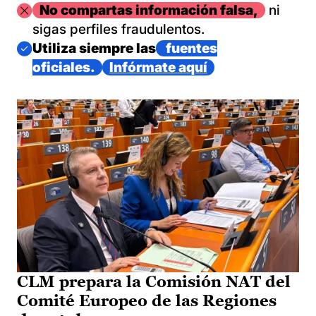
Imagen
No compartas información falsa,
ni
sigas perfiles fraudulentos.
Imagen
Utiliza siempre las
fuentes
oficiales.
Infórmate aquí
CLM prepara la Comisión NAT del
Comité Europeo de las Regiones