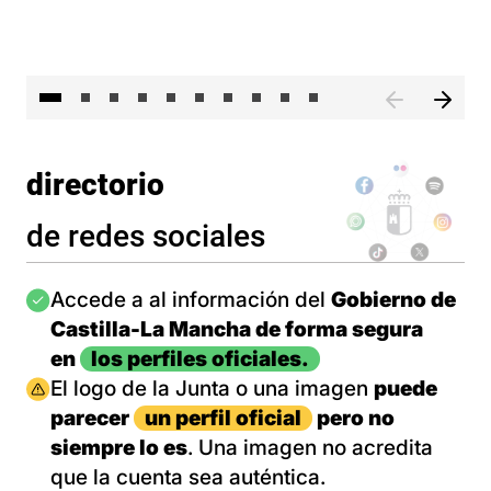
II 
directorio
de redes sociales
Imagen
Accede a al información del
Gobierno de
Castilla-La Mancha de forma segura
en
los perfiles oficiales.
Imagen
El logo de la Junta o una imagen
puede
parecer
un perfil oficial
pero no
siempre lo es
. Una imagen no acredita
que la cuenta sea auténtica.