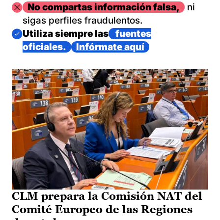
Imagen
No compartas información falsa,
ni
sigas perfiles fraudulentos.
Imagen
Utiliza siempre las
fuentes
oficiales.
Infórmate aquí
CLM prepara la Comisión NAT del
Comité Europeo de las Regiones