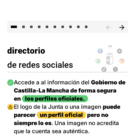
II 
directorio
de redes sociales
Imagen
Accede a al información del
Gobierno de
Castilla-La Mancha de forma segura
en
los perfiles oficiales.
Imagen
El logo de la Junta o una imagen
puede
parecer
un perfil oficial
pero no
siempre lo es
. Una imagen no acredita
que la cuenta sea auténtica.