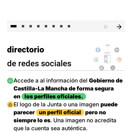
El 
directorio
de redes sociales
Imagen
Accede a al información del
Gobierno de
Castilla-La Mancha de forma segura
en
los perfiles oficiales.
Imagen
El logo de la Junta o una imagen
puede
parecer
un perfil oficial
pero no
siempre lo es
. Una imagen no acredita
que la cuenta sea auténtica.