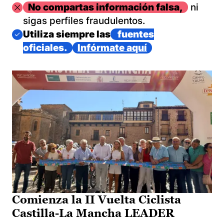
Imagen
No compartas información falsa,
ni
sigas perfiles fraudulentos.
Imagen
Utiliza siempre las
fuentes
oficiales.
Infórmate aquí
Comienza la II Vuelta Ciclista
Castilla-La Mancha LEADER