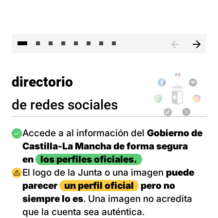
El 
directorio
de redes sociales
Imagen
Accede a al información del
Gobierno de
Castilla-La Mancha de forma segura
en
los perfiles oficiales.
Imagen
El logo de la Junta o una imagen
puede
parecer
un perfil oficial
pero no
siempre lo es
. Una imagen no acredita
que la cuenta sea auténtica.