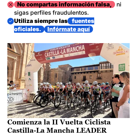
Imagen
No compartas información falsa,
ni
sigas perfiles fraudulentos.
Imagen
Utiliza siempre las
fuentes
oficiales.
Infórmate aquí
Comienza la II Vuelta Ciclista
Castilla-La Mancha LEADER