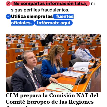
Imagen
No compartas información falsa,
ni
sigas perfiles fraudulentos.
Imagen
Utiliza siempre las
fuentes
oficiales.
Infórmate aquí
CLM prepara la Comisión NAT del
Comité Europeo de las Regiones