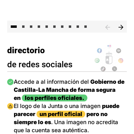
II 
directorio
de redes sociales
Imagen
Accede a al información del
Gobierno de
Castilla-La Mancha de forma segura
en
los perfiles oficiales.
Imagen
El logo de la Junta o una imagen
puede
parecer
un perfil oficial
pero no
siempre lo es
. Una imagen no acredita
que la cuenta sea auténtica.