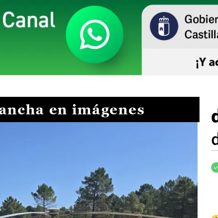
Mancha en imágenes
I