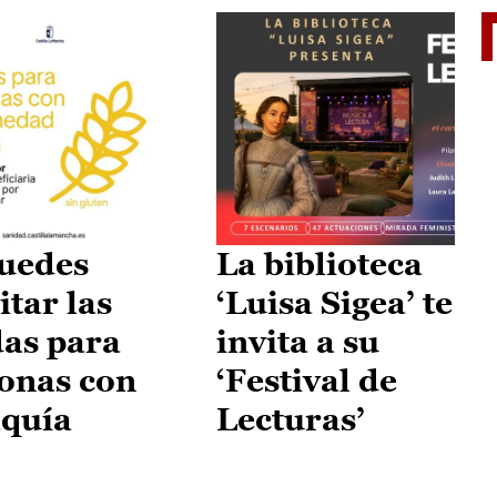
II Vu
uedes
La biblioteca
itar las
‘Luisa Sigea’ te
as para
invita a su
onas con
‘Festival de
aquía
Lecturas’