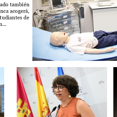
iado también
enca acogerá,
studiantes de
...