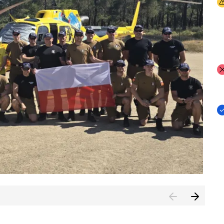
I
I
I
rcambiar por tercer año consecutivo formación y experienci