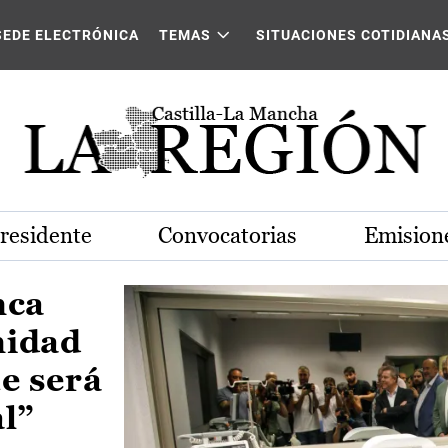
Castilla-La Mancha
SEDE ELECTRÓNICA
TEMAS
SITUACIONES COTIDIANA
Presidente
Convocatorias
Emisione
nca
nidad
e será
al”