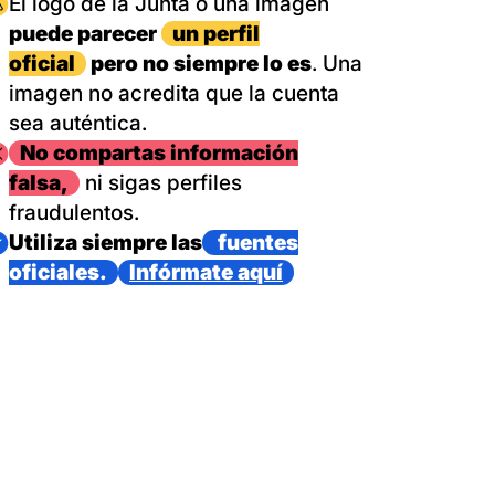
magen
El logo de la Junta o una imagen
puede parecer
un perfil
oficial
pero no siempre lo es
. Una
imagen no acredita que la cuenta
sea auténtica.
magen
No compartas información
falsa,
ni sigas perfiles
fraudulentos.
magen
Utiliza siempre las
fuentes
oficiales.
Infórmate aquí
as con un dispositivo internacional de bomberos forestales,