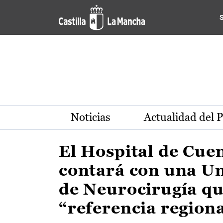
Actualidad de la región de 
Pasar al contenido principal
Noticias
Actualidad del 
El Hospital de Cue
contará con una U
de Neurocirugía qu
“referencia region