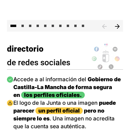
II 
directorio
de redes sociales
Imagen
Accede a al información del
Gobierno de
Castilla-La Mancha de forma segura
en
los perfiles oficiales.
Imagen
El logo de la Junta o una imagen
puede
parecer
un perfil oficial
pero no
siempre lo es
. Una imagen no acredita
que la cuenta sea auténtica.