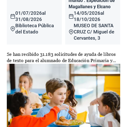
mundo". Expedición de
Magallanes y Elcano
01/07/2026
al
14/05/2026
al
31/08/2026
18/10/2026
Biblioteca Pública
MUSEO DE SANTA
del Estado
CRUZ C/ Miguel de
Cervantes, 3
Se han recibido 31.183 solicitudes de ayuda de libros
de texto para el alumnado de Educación Primaria y...