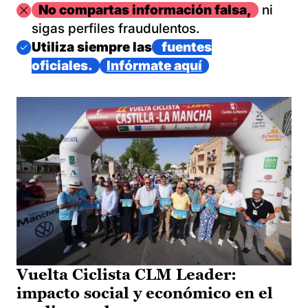
Imagen
No compartas información falsa,
ni
sigas perfiles fraudulentos.
Imagen
Utiliza siempre las
fuentes
oficiales.
Infórmate aquí
Vuelta Ciclista CLM Leader:
impacto social y económico en el