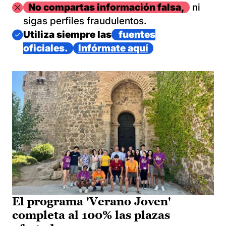
Imagen
No compartas información falsa,
ni
sigas perfiles fraudulentos.
Imagen
Utiliza siempre las
fuentes
oficiales.
Infórmate aquí
El programa 'Verano Joven'
completa al 100% las plazas