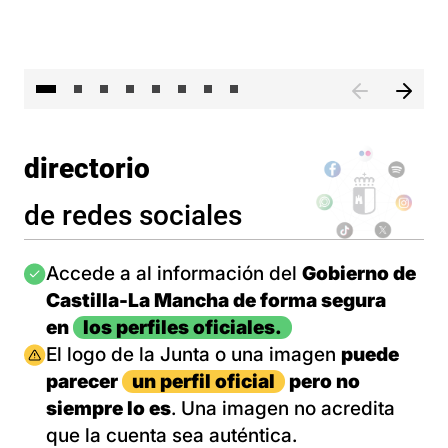
El 
directorio
de redes sociales
Imagen
Accede a al información del
Gobierno de
Castilla-La Mancha de forma segura
en
los perfiles oficiales.
Imagen
El logo de la Junta o una imagen
puede
parecer
un perfil oficial
pero no
siempre lo es
. Una imagen no acredita
que la cuenta sea auténtica.