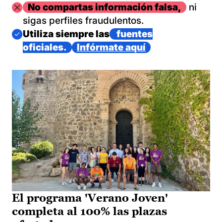
Imagen
No compartas información falsa,
ni
sigas perfiles fraudulentos.
Imagen
Utiliza siempre las
fuentes
oficiales.
Infórmate aquí
El programa 'Verano Joven'
completa al 100% las plazas