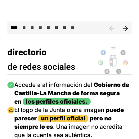
El 
directorio
de redes sociales
Imagen
Accede a al información del
Gobierno de
Castilla-La Mancha de forma segura
en
los perfiles oficiales.
Imagen
El logo de la Junta o una imagen
puede
parecer
un perfil oficial
pero no
siempre lo es
. Una imagen no acredita
que la cuenta sea auténtica.