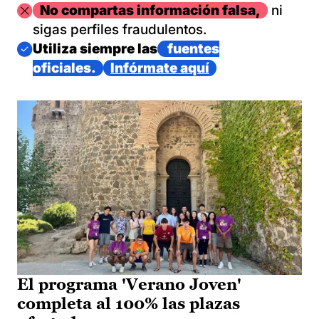
Imagen
No compartas información falsa,
ni
sigas perfiles fraudulentos.
Imagen
Utiliza siempre las
fuentes
oficiales.
Infórmate aquí
El programa 'Verano Joven'
completa al 100% las plazas