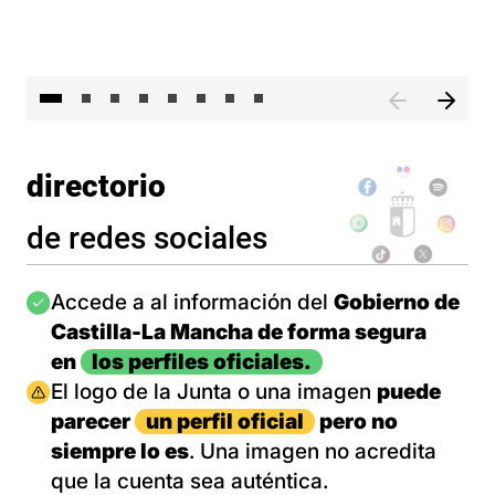
El 
directorio
de redes sociales
Imagen
Accede a al información del
Gobierno de
Castilla-La Mancha de forma segura
en
los perfiles oficiales.
Imagen
El logo de la Junta o una imagen
puede
parecer
un perfil oficial
pero no
siempre lo es
. Una imagen no acredita
que la cuenta sea auténtica.