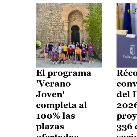
El programa
Réco
'Verano
conv
Joven'
del 
completa al
2026
100% las
proy
plazas
336 
ofertadas
soci