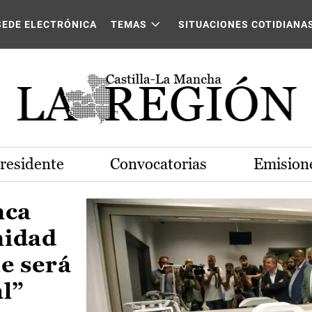
Castilla-La Mancha
SEDE ELECTRÓNICA
TEMAS
SITUACIONES COTIDIANA
Presidente
Convocatorias
Emisione
nca
nidad
e será
al”