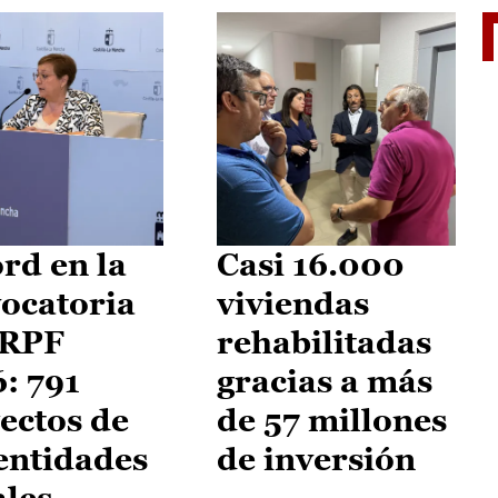
El je
rd en la
Casi 16.000
ocatoria
viviendas
IRPF
rehabilitadas
: 791
gracias a más
ectos de
de 57 millones
entidades
de inversión
ales