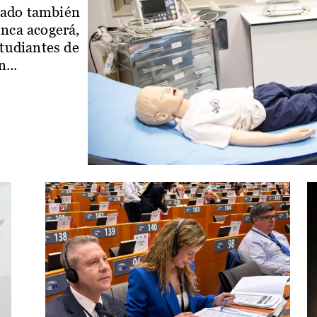
iado también
enca acogerá,
studiantes de
...