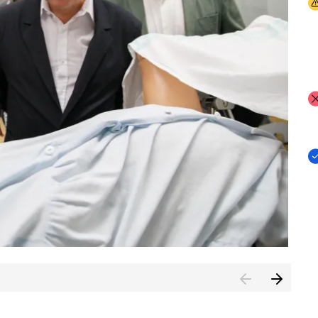
I
I
I
n de Cuenca (CESICU)