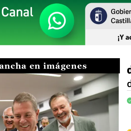
Mancha en imágenes
I