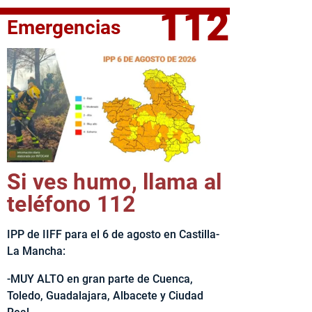
112
Emergencias
fe del Ejecutivo castellanomanchego, Emiliano García-Page, 
Si ves humo, llama al
teléfono 112
IPP de IIFF para el 6 de agosto en Castilla-
La Mancha:
-MUY ALTO en gran parte de Cuenca,
Toledo, Guadalajara, Albacete y Ciudad