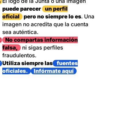
magen
El logo de la Junta o una imagen
puede parecer
un perfil
oficial
pero no siempre lo es
. Una
imagen no acredita que la cuenta
sea auténtica.
magen
No compartas información
falsa,
ni sigas perfiles
fraudulentos.
magen
Utiliza siempre las
fuentes
oficiales.
Infórmate aquí