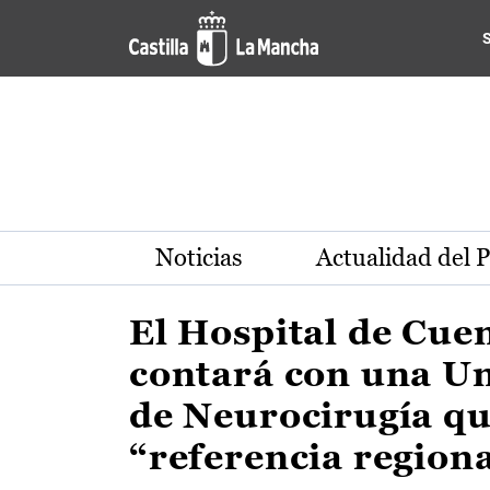
Actualidad de la región de 
Pasar al contenido principal
Noticias
Actualidad del 
El Hospital de Cue
contará con una U
de Neurocirugía qu
“referencia region