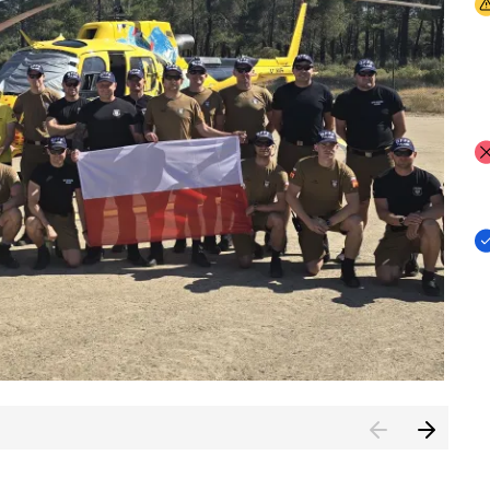
I
I
I
rcambiar por tercer año consecutivo formación y experienci