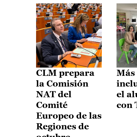
CLM prepara
Más 
la Comisión
incl
NAT del
el a
Comité
con
Europeo de las
Regiones de
octubre