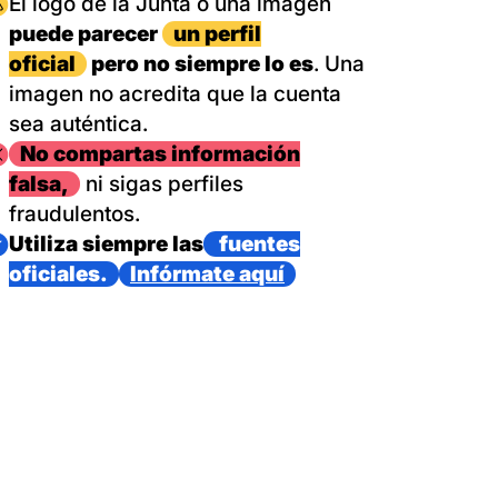
magen
El logo de la Junta o una imagen
puede parecer
un perfil
oficial
pero no siempre lo es
. Una
imagen no acredita que la cuenta
sea auténtica.
magen
No compartas información
falsa,
ni sigas perfiles
fraudulentos.
magen
Utiliza siempre las
fuentes
oficiales.
Infórmate aquí
as con un dispositivo internacional de bomberos forestales,