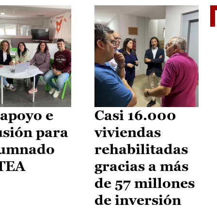
II Vu
apoyo e
Casi 16.000
usión para
viviendas
lumnado
rehabilitadas
 TEA
gracias a más
de 57 millones
de inversión