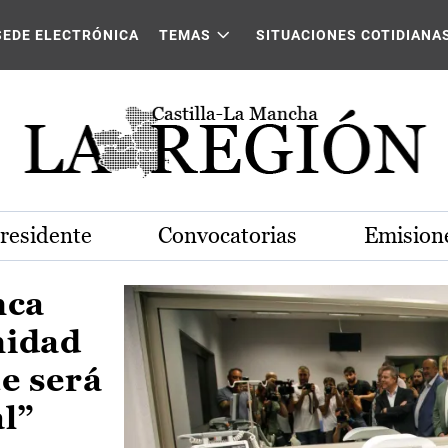
Castilla-La Mancha
SEDE ELECTRÓNICA
TEMAS
SITUACIONES COTIDIANA
Presidente
Convocatorias
Emisione
nca
nidad
e será
al”