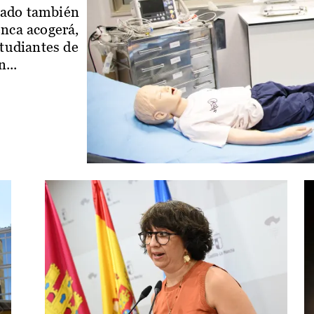
iado también
enca acogerá,
studiantes de
...