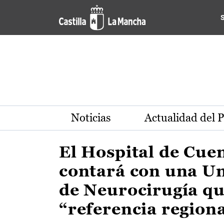
Actualidad de la región de 
Pasar al contenido principal
Noticias
Actualidad del 
El Hospital de Cue
contará con una U
de Neurocirugía qu
“referencia region