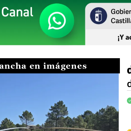
Mancha en imágenes
I